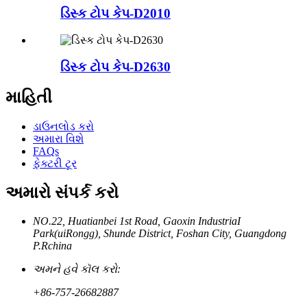
ડિસ્ક ટોપ કેપ-D2010
ડિસ્ક ટોપ કેપ-D2630
માહિતી
ડાઉનલોડ કરો
અમારા વિશે
FAQs
ફેક્ટરી ટૂર
અમારો સંપર્ક કરો
NO.22, Huatianbei 1st Road, Gaoxin IndustriaI
Park(uiRongg), Shunde District, Foshan City, Guangdong
P.Rchina
અમને હવે કૉલ કરો:
+86-757-26682887