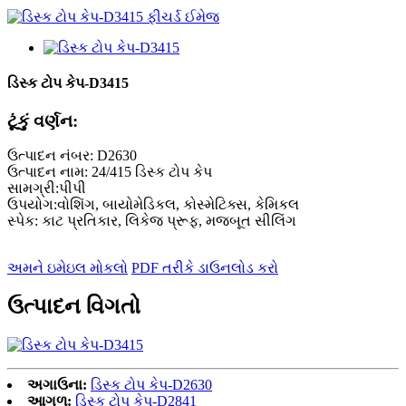
ડિસ્ક ટોપ કેપ-D3415
ટૂંકું વર્ણન:
ઉત્પાદન નંબર: D2630
ઉત્પાદન નામ: 24/415 ડિસ્ક ટોપ કેપ
સામગ્રી:પીપી
ઉપયોગ:વોશિંગ, બાયોમેડિકલ, કોસ્મેટિક્સ, કેમિકલ
સ્પેક: કાટ પ્રતિકાર, લિકેજ પ્રૂફ, મજબૂત સીલિંગ
અમને ઇમેઇલ મોકલો
PDF તરીકે ડાઉનલોડ કરો
ઉત્પાદન વિગતો
અગાઉના:
ડિસ્ક ટોપ કેપ-D2630
આગળ:
ડિસ્ક ટોપ કેપ-D2841