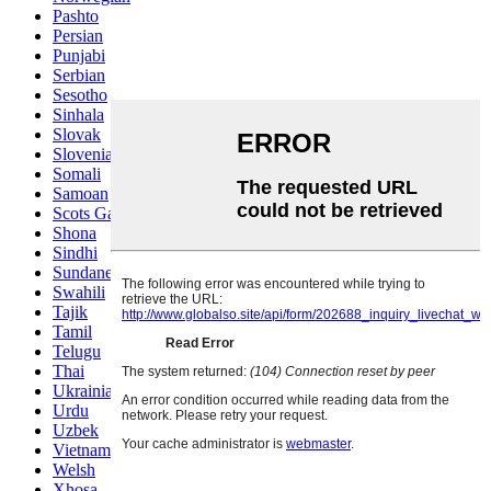
Pashto
Persian
Punjabi
Serbian
Sesotho
Sinhala
Slovak
Slovenian
Somali
Samoan
Scots Gaelic
Shona
Sindhi
Sundanese
Swahili
Tajik
Tamil
Telugu
Thai
Ukrainian
Urdu
Uzbek
Vietnamese
Welsh
Xhosa