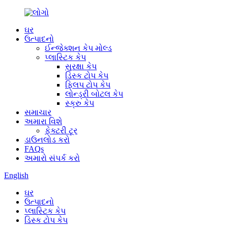
ઘર
ઉત્પાદનો
ઈન્જેક્શન કેપ મોલ્ડ
પ્લાસ્ટિક કેપ
સુરક્ષા કેપ
ડિસ્ક ટોપ કેપ
ફ્લિપ ટોપ કેપ
લોન્ડ્રી બોટલ કેપ
સ્ક્રુ કેપ
સમાચાર
અમારા વિશે
ફેક્ટરી ટૂર
ડાઉનલોડ કરો
FAQs
અમારો સંપર્ક કરો
English
ઘર
ઉત્પાદનો
પ્લાસ્ટિક કેપ
ડિસ્ક ટોપ કેપ