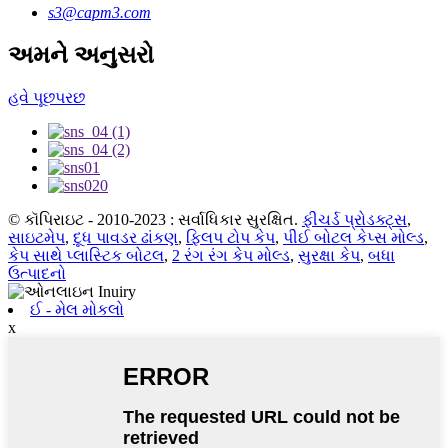
s3@capm3.com
અમને અનુસરો
હવે પૂછપરછ
© કૉપિરાઇટ - 2010-2023 : સર્વાધિકાર સુરક્ષિત.
ફીચર્ડ પ્રોડક્ટ્સ
,
સાઇટમેપ
,
દૂધ પાવડર ઢાંકણ
,
ફ્લિપ ટોપ કેપ
,
પીઈ બોટલ કેપ્સ મોલ્ડ
,
કેપ સાથે પ્લાસ્ટિક બોટલ
,
2 રંગ રંગ કેપ મોલ્ડ
,
સુરક્ષા કેપ
,
બધા
ઉત્પાદનો
ઈ - મેલ મોકલો
x