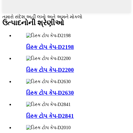
તમારો સંદેશ અહીં લખો અને અમને મોકલો
ઉત્પાદનોની શ્રેણીઓ
ડિસ્ક ટોપ કેપ-D2198
ડિસ્ક ટોપ કેપ-D2200
ડિસ્ક ટોપ કેપ-D2630
ડિસ્ક ટોપ કેપ-D2841