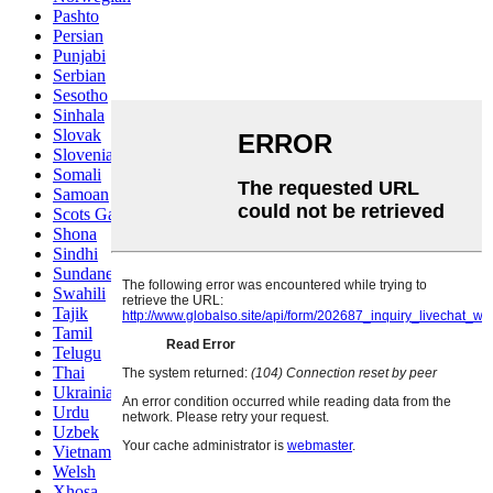
Pashto
Persian
Punjabi
Serbian
Sesotho
Sinhala
Slovak
Slovenian
Somali
Samoan
Scots Gaelic
Shona
Sindhi
Sundanese
Swahili
Tajik
Tamil
Telugu
Thai
Ukrainian
Urdu
Uzbek
Vietnamese
Welsh
Xhosa