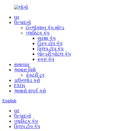
ઘર
ઉત્પાદનો
ઈન્જેક્શન કેપ મોલ્ડ
પ્લાસ્ટિક કેપ
સુરક્ષા કેપ
ડિસ્ક ટોપ કેપ
ફ્લિપ ટોપ કેપ
લોન્ડ્રી બોટલ કેપ
સ્ક્રુ કેપ
સમાચાર
અમારા વિશે
ફેક્ટરી ટૂર
ડાઉનલોડ કરો
FAQs
અમારો સંપર્ક કરો
English
ઘર
ઉત્પાદનો
પ્લાસ્ટિક કેપ
ફ્લિપ ટોપ કેપ