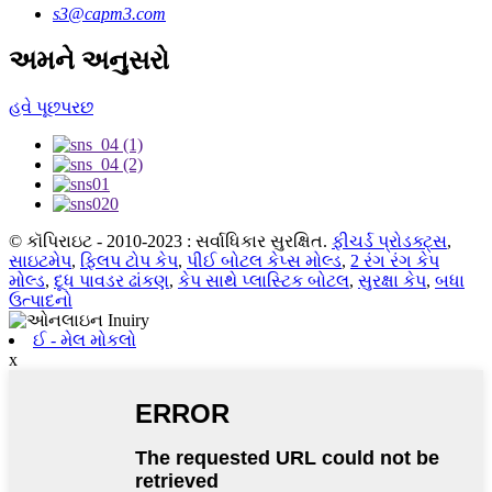
s3@capm3.com
અમને અનુસરો
હવે પૂછપરછ
© કૉપિરાઇટ - 2010-2023 : સર્વાધિકાર સુરક્ષિત.
ફીચર્ડ પ્રોડક્ટ્સ
,
સાઇટમેપ
,
ફ્લિપ ટોપ કેપ
,
પીઈ બોટલ કેપ્સ મોલ્ડ
,
2 રંગ રંગ કેપ
મોલ્ડ
,
દૂધ પાવડર ઢાંકણ
,
કેપ સાથે પ્લાસ્ટિક બોટલ
,
સુરક્ષા કેપ
,
બધા
ઉત્પાદનો
ઈ - મેલ મોકલો
x