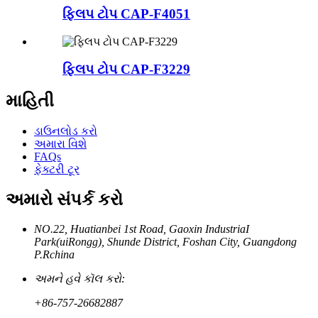
ફ્લિપ ટોપ CAP-F4051
ફ્લિપ ટોપ CAP-F3229
માહિતી
ડાઉનલોડ કરો
અમારા વિશે
FAQs
ફેક્ટરી ટૂર
અમારો સંપર્ક કરો
NO.22, Huatianbei 1st Road, Gaoxin IndustriaI
Park(uiRongg), Shunde District, Foshan City, Guangdong
P.Rchina
અમને હવે કૉલ કરો:
+86-757-26682887