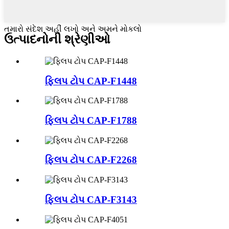
તમારો સંદેશ અહીં લખો અને અમને મોકલો
ઉત્પાદનોની શ્રેણીઓ
ફ્લિપ ટોપ CAP-F1448
ફ્લિપ ટોપ CAP-F1788
ફ્લિપ ટોપ CAP-F2268
ફ્લિપ ટોપ CAP-F3143