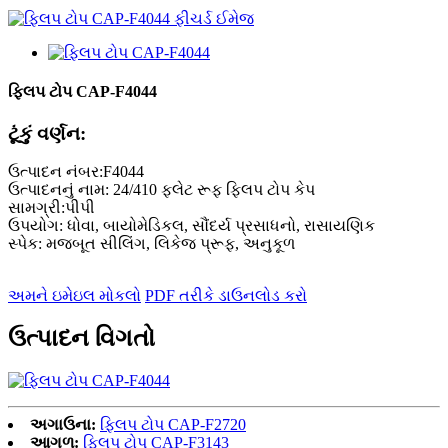
ફ્લિપ ટોપ CAP-F4044
ટૂંકું વર્ણન:
ઉત્પાદન નંબર:F4044
ઉત્પાદનનું નામ: 24/410 ફ્લેટ રૂફ ફ્લિપ ટોપ કેપ
સામગ્રી:પીપી
ઉપયોગ: ધોવા, બાયોમેડિકલ, સૌંદર્ય પ્રસાધનો, રાસાયણિક
સ્પેક: મજબૂત સીલિંગ, લિકેજ પ્રૂફ, અનુકૂળ
અમને ઇમેઇલ મોકલો
PDF તરીકે ડાઉનલોડ કરો
ઉત્પાદન વિગતો
અગાઉના:
ફ્લિપ ટોપ CAP-F2720
આગળ:
ફ્લિપ ટોપ CAP-F3143