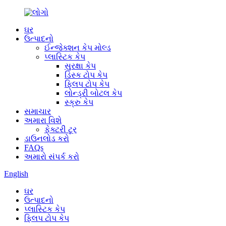
ઘર
ઉત્પાદનો
ઈન્જેક્શન કેપ મોલ્ડ
પ્લાસ્ટિક કેપ
સુરક્ષા કેપ
ડિસ્ક ટોપ કેપ
ફ્લિપ ટોપ કેપ
લોન્ડ્રી બોટલ કેપ
સ્ક્રુ કેપ
સમાચાર
અમારા વિશે
ફેક્ટરી ટૂર
ડાઉનલોડ કરો
FAQs
અમારો સંપર્ક કરો
English
ઘર
ઉત્પાદનો
પ્લાસ્ટિક કેપ
ફ્લિપ ટોપ કેપ