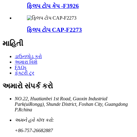
ફ્લિપ ટોપ કેપ -F3926
ફ્લિપ ટોપ CAP-F2273
માહિતી
ડાઉનલોડ કરો
અમારા વિશે
FAQs
ફેક્ટરી ટૂર
અમારો સંપર્ક કરો
NO.22, Huatianbei 1st Road, Gaoxin IndustriaI
Park(uiRongg), Shunde District, Foshan City, Guangdong
P.Rchina
અમને હવે કૉલ કરો:
+86-757-26682887