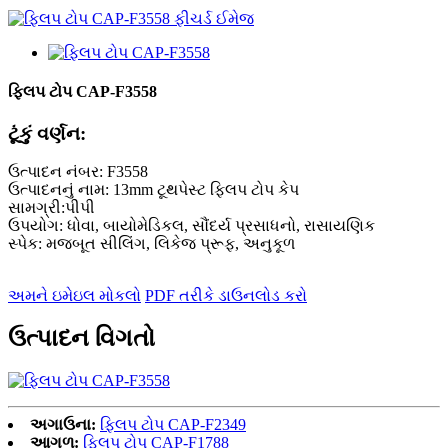
ફ્લિપ ટોપ CAP-F3558
ટૂંકું વર્ણન:
ઉત્પાદન નંબર: F3558
ઉત્પાદનનું નામ: 13mm ટૂથપેસ્ટ ફ્લિપ ટોપ કેપ
સામગ્રી:પીપી
ઉપયોગ: ધોવા, બાયોમેડિકલ, સૌંદર્ય પ્રસાધનો, રાસાયણિક
સ્પેક: મજબૂત સીલિંગ, લિકેજ પ્રૂફ, અનુકૂળ
અમને ઇમેઇલ મોકલો
PDF તરીકે ડાઉનલોડ કરો
ઉત્પાદન વિગતો
અગાઉના:
ફ્લિપ ટોપ CAP-F2349
આગળ:
ફ્લિપ ટોપ CAP-F1788