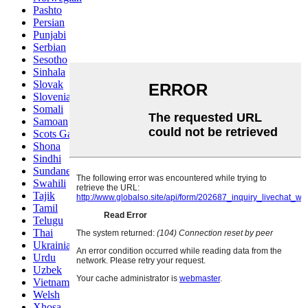
Pashto
Persian
Punjabi
Serbian
Sesotho
Sinhala
Slovak
Slovenian
Somali
Samoan
Scots Gaelic
Shona
Sindhi
Sundanese
Swahili
Tajik
Tamil
Telugu
Thai
Ukrainian
Urdu
Uzbek
Vietnamese
Welsh
Xhosa