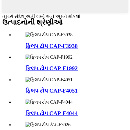
તમારો સંદેશ અહીં લખો અને અમને મોકલો
ઉત્પાદનોની શ્રેણીઓ
ફ્લિપ ટોપ CAP-F3938
ફ્લિપ ટોપ CAP-F1992
ફ્લિપ ટોપ CAP-F4051
ફ્લિપ ટોપ CAP-F4044