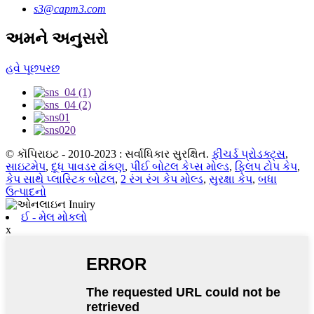
s3@capm3.com
અમને અનુસરો
હવે પૂછપરછ
© કૉપિરાઇટ - 2010-2023 : સર્વાધિકાર સુરક્ષિત.
ફીચર્ડ પ્રોડક્ટ્સ
,
સાઇટમેપ
,
દૂધ પાવડર ઢાંકણ
,
પીઈ બોટલ કેપ્સ મોલ્ડ
,
ફ્લિપ ટોપ કેપ
,
કેપ સાથે પ્લાસ્ટિક બોટલ
,
2 રંગ રંગ કેપ મોલ્ડ
,
સુરક્ષા કેપ
,
બધા
ઉત્પાદનો
ઈ - મેલ મોકલો
x