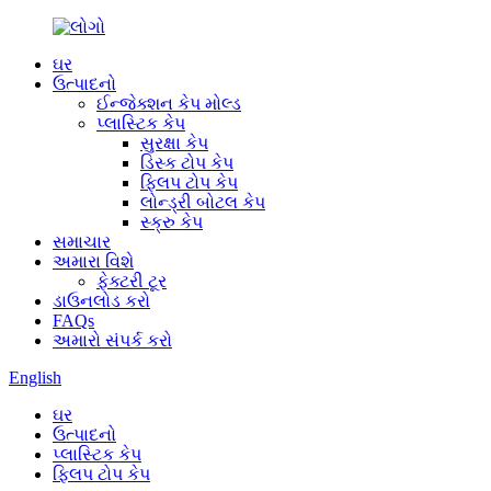
ઘર
ઉત્પાદનો
ઈન્જેક્શન કેપ મોલ્ડ
પ્લાસ્ટિક કેપ
સુરક્ષા કેપ
ડિસ્ક ટોપ કેપ
ફ્લિપ ટોપ કેપ
લોન્ડ્રી બોટલ કેપ
સ્ક્રુ કેપ
સમાચાર
અમારા વિશે
ફેક્ટરી ટૂર
ડાઉનલોડ કરો
FAQs
અમારો સંપર્ક કરો
English
ઘર
ઉત્પાદનો
પ્લાસ્ટિક કેપ
ફ્લિપ ટોપ કેપ