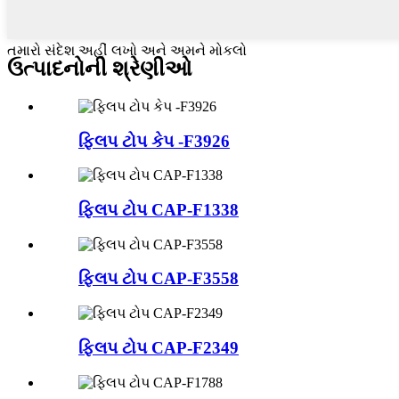
તમારો સંદેશ અહીં લખો અને અમને મોકલો
ઉત્પાદનોની શ્રેણીઓ
ફ્લિપ ટોપ કેપ -F3926
ફ્લિપ ટોપ CAP-F1338
ફ્લિપ ટોપ CAP-F3558
ફ્લિપ ટોપ CAP-F2349