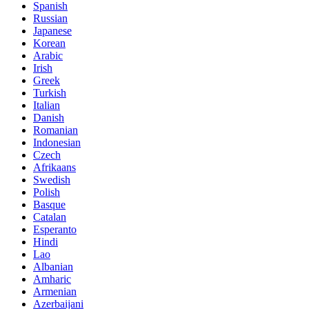
Spanish
Russian
Japanese
Korean
Arabic
Irish
Greek
Turkish
Italian
Danish
Romanian
Indonesian
Czech
Afrikaans
Swedish
Polish
Basque
Catalan
Esperanto
Hindi
Lao
Albanian
Amharic
Armenian
Azerbaijani