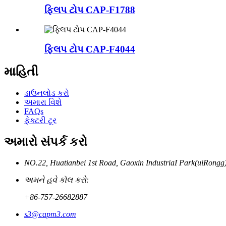
ફ્લિપ ટોપ CAP-F1788
ફ્લિપ ટોપ CAP-F4044
માહિતી
ડાઉનલોડ કરો
અમારા વિશે
FAQs
ફેક્ટરી ટૂર
અમારો સંપર્ક કરો
NO.22, Huatianbei 1st Road, Gaoxin IndustriaI Park(uiRongg)
અમને હવે કૉલ કરો:
+86-757-26682887
s3@capm3.com