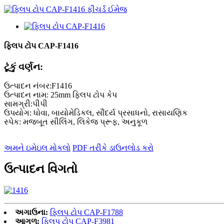
ફ્લિપ ટોપ CAP-F1416
ટૂંકું વર્ણન:
ઉત્પાદન નંબર:F1416
ઉત્પાદન નામ: 25mm ફ્લિપ ટોપ કેપ
સામગ્રી:પીપી
ઉપયોગ: ધોવા, બાયોમેડિકલ, સૌંદર્ય પ્રસાધનો, રાસાયણિક
સ્પેક: મજબૂત સીલિંગ, લિકેજ પ્રૂફ, અનુકૂળ
અમને ઇમેઇલ મોકલો
PDF તરીકે ડાઉનલોડ કરો
ઉત્પાદન વિગતો
અગાઉના:
ફ્લિપ ટોપ CAP-F1788
આગળ:
ફ્લિપ ટોપ CAP-F3981