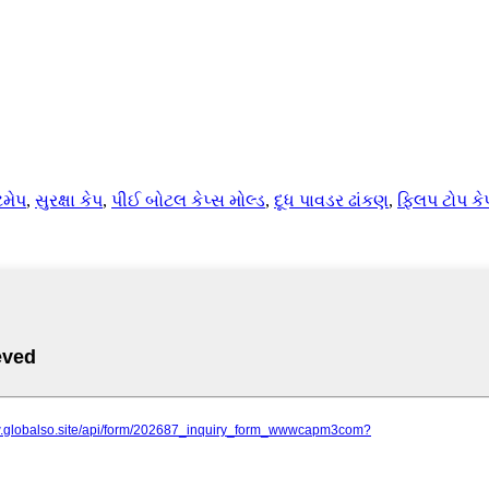
મેપ
,
સુરક્ષા કેપ
,
પીઈ બોટલ કેપ્સ મોલ્ડ
,
દૂધ પાવડર ઢાંકણ
,
ફ્લિપ ટોપ કે