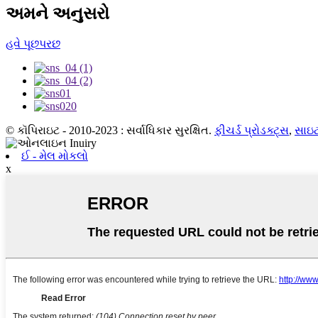
અમને અનુસરો
હવે પૂછપરછ
© કૉપિરાઇટ - 2010-2023 : સર્વાધિકાર સુરક્ષિત.
ફીચર્ડ પ્રોડક્ટ્સ
,
સાઇટ
ઈ - મેલ મોકલો
x