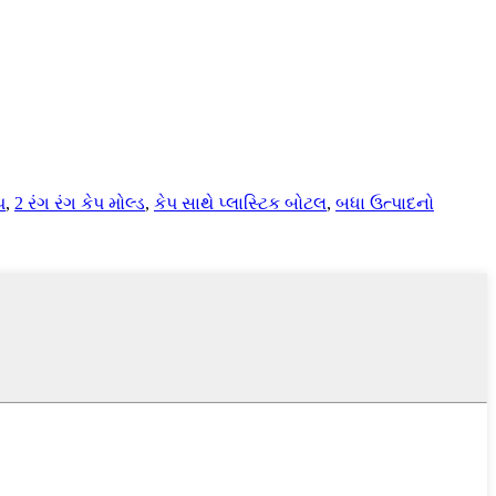
પ
,
2 રંગ રંગ કેપ મોલ્ડ
,
કેપ સાથે પ્લાસ્ટિક બોટલ
,
બધા ઉત્પાદનો